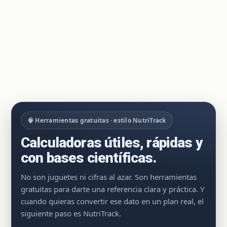
🧠 Herramientas gratuitas · estilo NutriTrack
Calculadoras útiles, rápidas y
con bases científicas.
No son juguetes ni cifras al azar. Son herramientas
gratuitas para darte una referencia clara y práctica. Y
cuando quieras convertir ese dato en un plan real, el
siguiente paso es NutriTrack.